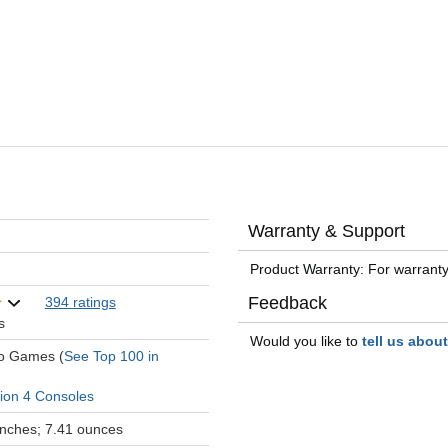
Warranty & Support
Product Warranty: For warranty
Feedback
394 ratings
s
Would you like to
tell us abou
eo Games (
See Top 100 in
tion 4 Consoles
 inches; 7.41 ounces