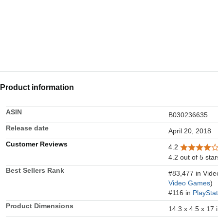
Product information
ASIN
B030236635
Release date
April 20, 2018
Customer Reviews
4.2
4.2 out of 5 star
Best Sellers Rank
#83,477 in Vid
Video Games
)
#116 in
PlaySta
Product Dimensions
14.3 x 4.5 x 17