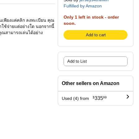
Fulfilled by Amazon
Only 1 left in stock - order
นเพียงแค่คลิก ลงทะเบียน คุณ
soon.
าใช้จ่ายแต่อย่างใด นอกจากนี้
คุณสามารถเล่นได้อย่าง
Add to cart
Add to List
Other sellers on Amazon
$
335
99
Used (4) from