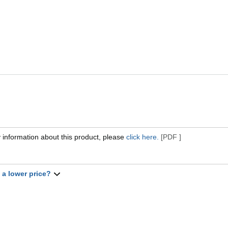
 information about this product, please
click here.
[PDF ]
t a lower price?