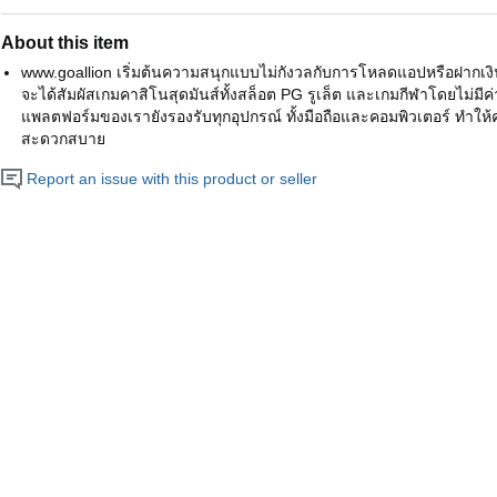
About this item
www.goallion เริ่มต้นความสนุกแบบไม่กังวลกับการโหลดแอปหรือฝากเงิ
จะได้สัมผัสเกมคาสิโนสุดมันส์ทั้งสล็อต PG รูเล็ต และเกมกีฬาโดยไม่มีค่
แพลตฟอร์มของเรายังรองรับทุกอุปกรณ์ ทั้งมือถือและคอมพิวเตอร์ ทำให้
สะดวกสบาย
Report an issue with this product or seller