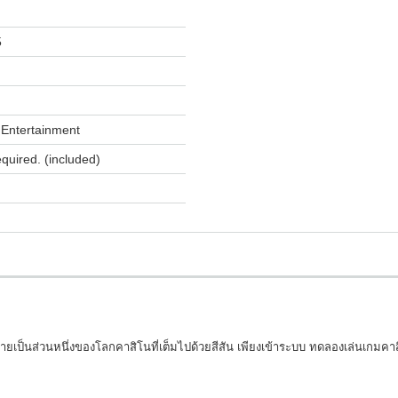
5
Entertainment
equired. (included)
ยเป็นส่วนหนึ่งของโลกคาสิโนที่เต็มไปด้วยสีสัน เพียงเข้าระบบ ทดลองเล่นเกมคาส