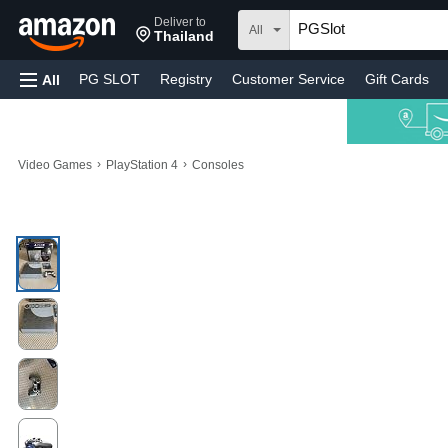
Deliver to
All
Thailand
PG SLOT
Registry
Customer Service
Gift Cards
All
›
›
Video Games
PlayStation 4
Consoles