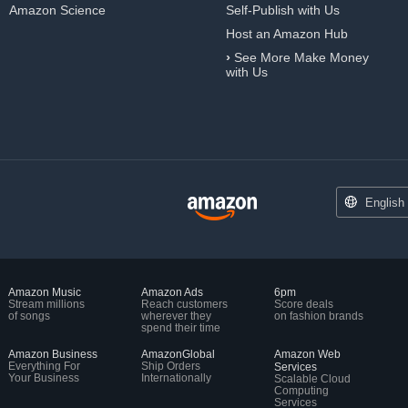
Amazon Science
Self-Publish with Us
Host an Amazon Hub
›
See More Make Money
with Us
English
Amazon Music
Amazon Ads
6pm
Stream millions
Reach customers
Score deals
of songs
wherever they
on fashion brands
spend their time
Amazon Business
AmazonGlobal
Amazon Web
Everything For
Ship Orders
Services
Your Business
Internationally
Scalable Cloud
Computing
Services