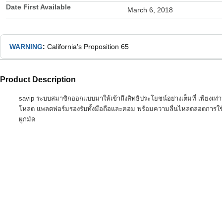
Date First Available
March 6, 2018
WARNING
:
California’s Proposition 65
Product Description
savip ระบบสมาชิกออกแบบมาให้เข้าถึงสิทธิประโยชน์อย่างเต็มที่ เพียงเท่าน
โหลด แพลตฟอร์มรองรับทั้งมือถือและคอม พร้อมความลื่นไหลตลอดการใช้งา
ผูกมัด