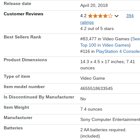
Release date
April 20, 2018
Customer Reviews
4.2
394
ratings
4.2 out of 5 stars
Best Sellers Rank
#83,477 in Video Games (
See
Top 100 in Video Games
)
#116 in
PlayStation 4 Console
Product Dimensions
14.3 x 4.5 x 17 inches; 7.41
ounces
Type of item
Video Game
Item model number
4655518633545
Is Discontinued By Manufacturer
No
Item Weight
7.4 ounces
Manufacturer
Sony Computer Entertainmen
Batteries
2 AA batteries required.
(included)