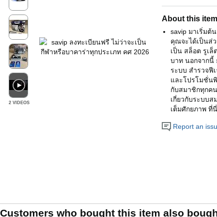
About this ite
savip มาเริ่มต
คุณจะได้เป็นส่
เป็น สล็อต รูเล็
บาท นอกจากนี้ 
ระบบ สำรวจฟีเจ
และโปรโมชั่นพิ
กับสมาชิกทุกคน 
เกี่ยวกับระบบส
2 VIDEOS
เต็มศักยภาพ ที่นี
Report an issue
Customers who bought this item also bough