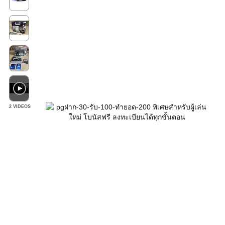
2 VIDEOS