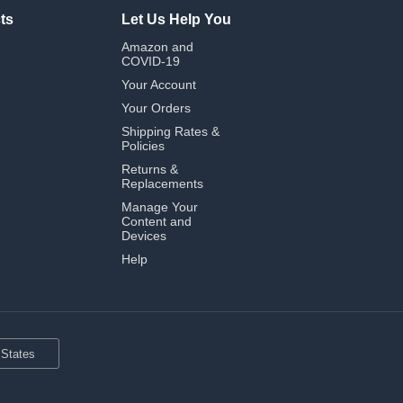
ts
Let Us Help You
Amazon and
COVID-19
Your Account
Your Orders
Shipping Rates &
Policies
Returns &
Replacements
Manage Your
Content and
Devices
Help
 States