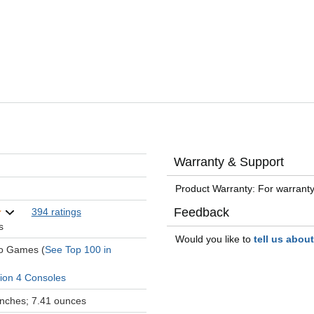
Warranty & Support
Product Warranty: For warranty
Feedback
394 ratings
s
Would you like to
tell us abou
eo Games (
See Top 100 in
tion 4 Consoles
 inches; 7.41 ounces