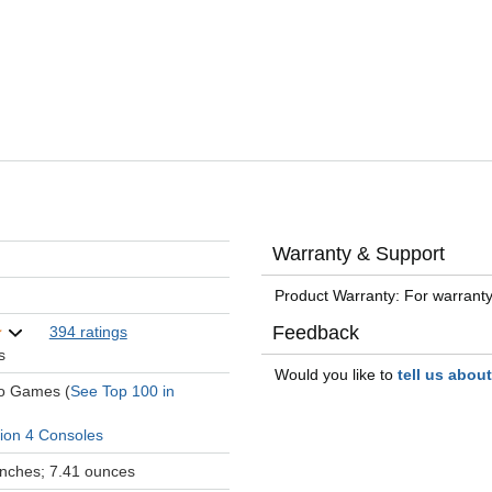
Warranty & Support
Product Warranty: For warranty
Feedback
394 ratings
s
Would you like to
tell us abou
eo Games (
See Top 100 in
tion 4 Consoles
 inches; 7.41 ounces