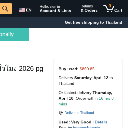
0
Returns
Hello, sign in
EN
& Orders
Cart
Account & Lists
Get free shipping to Thailand
ั่วโมง 2026 pg
Buy used:
$860.85
Delivery
Saturday, April 12
to
Thailand
Or fastest delivery
Thursday,
April 10
. Order within
16 hrs 8
mins
Deliver to
Thailand
Used: Very Good
|
Details
Sold by
jerseys4thewin