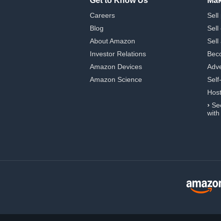
Get to Know Us
Mak
Careers
Sell
Blog
Sell
About Amazon
Sell
Investor Relations
Beco
Amazon Devices
Adve
Amazon Science
Self
Hos
›
Se
with