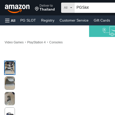
Deliver to
All
Thailand
PG SLOT
Registry
Customer Service
Gift Cards
All
›
›
Video Games
PlayStation 4
Consoles