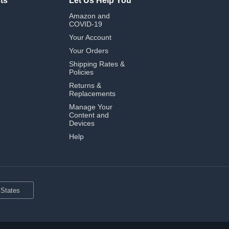
ts
Let Us Help You
Amazon and
COVID-19
Your Account
Your Orders
Shipping Rates &
Policies
Returns &
Replacements
Manage Your
Content and
Devices
Help
 States