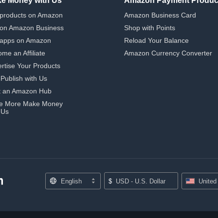
e Money with Us
Amazon Payment Produc
 products on Amazon
Amazon Business Card
 on Amazon Business
Shop with Points
 apps on Amazon
Reload Your Balance
me an Affiliate
Amazon Currency Converter
rtise Your Products
-Publish with Us
t an Amazon Hub
e More Make Money
 Us
English
$
USD - U.S. Dollar
United