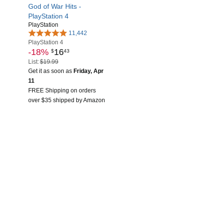
God of War Hits -
PlayStation 4
PlayStation
11,442
PlayStation 4
-18%
16
$
43
List:
$19.99
Get it as soon as
Friday, Apr
11
FREE Shipping on orders
over $35 shipped by Amazon