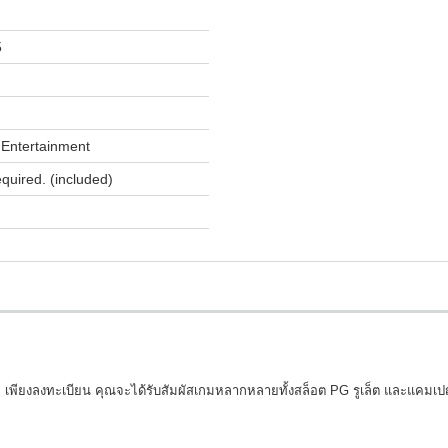
5
Entertainment
equired. (included)
ะ เพียงลงทะเบียน คุณจะได้รับสัมผัสเกมหลากหลายทั้งสล็อต PG รูเล็ต และแคมเปญ