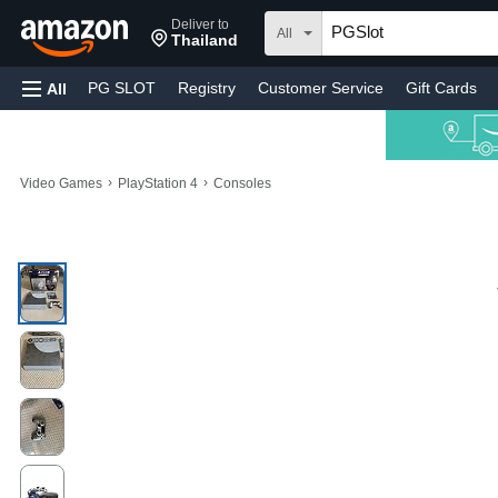
Deliver to
All
Thailand
PG SLOT
Registry
Customer Service
Gift Cards
All
›
›
Video Games
PlayStation 4
Consoles