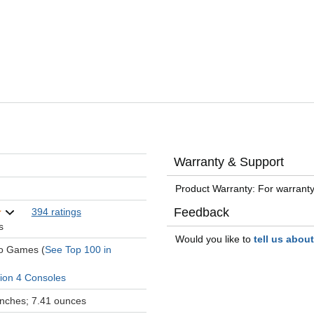
Warranty & Support
Product Warranty: For warranty
Feedback
394 ratings
s
Would you like to
tell us abou
eo Games (
See Top 100 in
tion 4 Consoles
 inches; 7.41 ounces