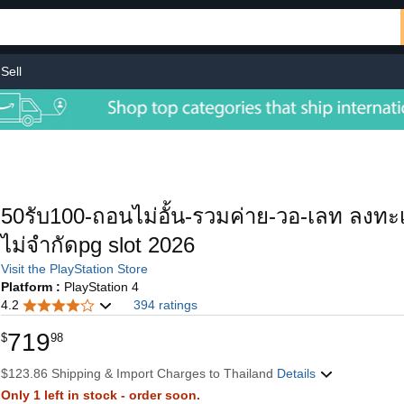
Sell
50รับ100-ถอนไม่อั้น-รวมค่าย-วอ-เลท ลงทะเ
ไม่จำกัดpg slot 2026
Visit the PlayStation Store
Platform :
PlayStation 4
4.2
394 ratings
719
$
98
$123.86 Shipping & Import Charges to Thailand
Details
Only 1 left in stock - order soon.