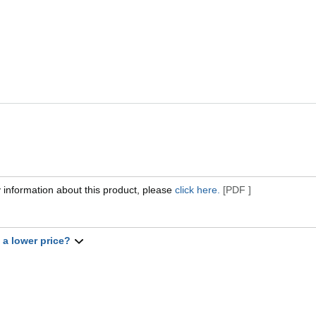
 information about this product, please
click here.
[PDF ]
t a lower price?