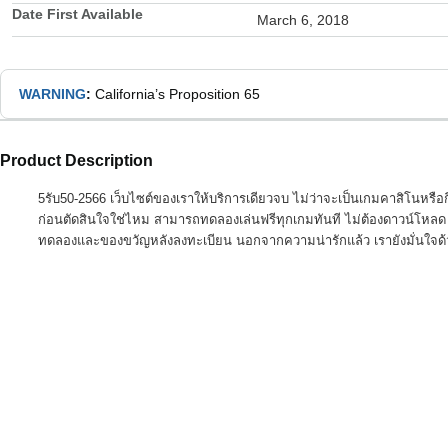
Date First Available
March 6, 2018
WARNING
:
California’s Proposition 65
Product Description
5รับ50-2566 เว็บไซต์ของเราให้บริการเดียวจบ ไม่ว่าจะเป็นเกมคาสิโนหร
ก่อนตัดสินใจใช่ไหม สามารถทดลองเล่นฟรีทุกเกมทันที ไม่ต้องดาวน์โหลด แ
ทดลองและของขวัญหลังลงทะเบียน นอกจากความน่ารักแล้ว เรายังมั่นใจด้วย A