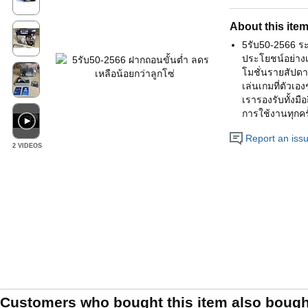
About this ite
5รับ50-2566 ร
ประโยชน์อย่างเ
โมชั่นรายสัปดาห
เล่นเกมที่ตัวเ
เรารองรับทั้งม
การใช้งานทุกครั
Report an issue
2 VIDEOS
Customers who bought this item also bough