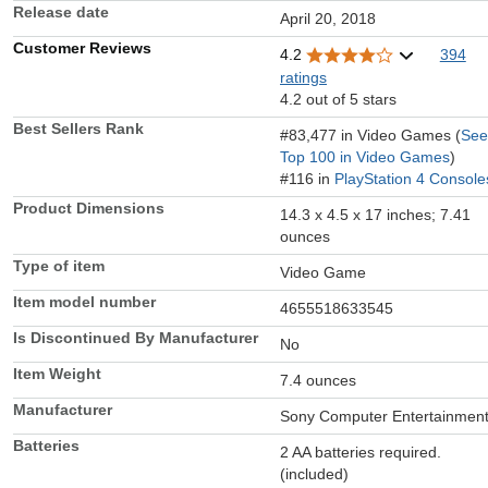
Release date
April 20, 2018
Customer Reviews
4.2
394
ratings
4.2 out of 5 stars
Best Sellers Rank
#83,477 in Video Games (
See
Top 100 in Video Games
)
#116 in
PlayStation 4 Console
Product Dimensions
14.3 x 4.5 x 17 inches; 7.41
ounces
Type of item
Video Game
Item model number
4655518633545
Is Discontinued By Manufacturer
No
Item Weight
7.4 ounces
Manufacturer
Sony Computer Entertainmen
Batteries
2 AA batteries required.
(included)