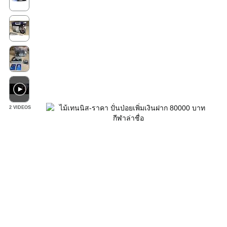
2 VIDEOS