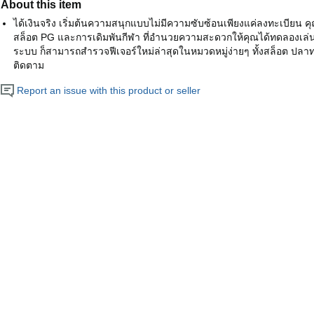
About this item
ได้เงินจริง เริ่มต้นความสนุกแบบไม่มีความซับซ้อนเพียงแค่ลงทะเบียน ค
สล็อต PG และการเดิมพันกีฬา ที่อำนวยความสะดวกให้คุณได้ทดลองเล่นฟร
ระบบ ก็สามารถสำรวจฟีเจอร์ใหม่ล่าสุดในหมวดหมู่ง่ายๆ ทั้งสล็อต ปลาทอง 
ติดตาม
Report an issue with this product or seller