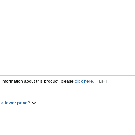
 information about this product, please
click here.
[PDF ]
t a lower price?