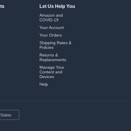
ts
Let Us Help You
Amazon and
COVID-19
Your Account
Your Orders
Shipping Rates &
Policies
Returns &
Replacements
Manage Your
Content and
Devices
Help
 States