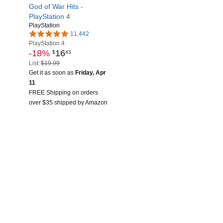
God of War Hits -
PlayStation 4
PlayStation
11,442
PlayStation 4
-18%
16
$
43
List:
$19.99
Get it as soon as
Friday, Apr
11
FREE Shipping on orders
over $35 shipped by Amazon