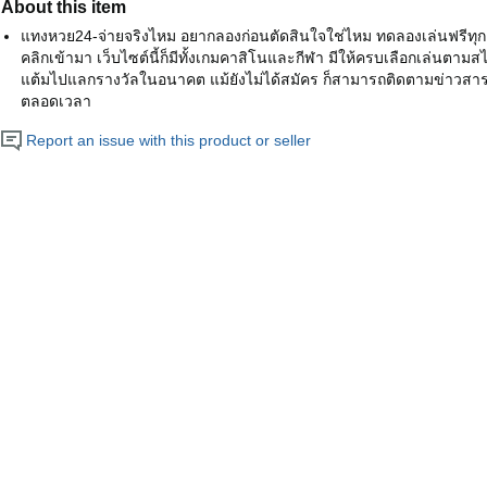
About this item
แทงหวย24-จ่ายจริงไหม อยากลองก่อนตัดสินใจใช่ไหม ทดลองเล่นฟรีทุกเกมไ
คลิกเข้ามา เว็บไซต์นี้ก็มีทั้งเกมคาสิโนและกีฬา มีให้ครบเลือกเล่นตามส
แต้มไปแลกรางวัลในอนาคต แม้ยังไม่ได้สมัคร ก็สามารถติดตามข่าวสาร
ตลอดเวลา
Report an issue with this product or seller