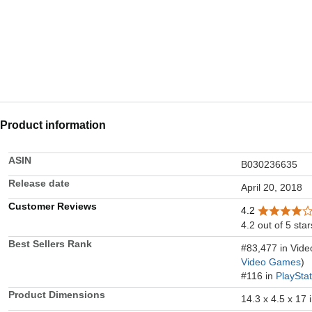
Product information
ASIN
B030236635
Release date
April 20, 2018
Customer Reviews
4.2
4.2 out of 5 star
Best Sellers Rank
#83,477 in Vid
Video Games
)
#116 in
PlaySta
Product Dimensions
14.3 x 4.5 x 17