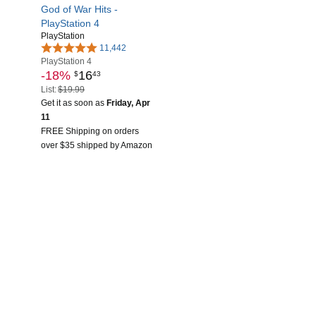
God of War Hits -
PlayStation 4
PlayStation
11,442
PlayStation 4
-18%
16
$
43
List:
$19.99
Get it as soon as
Friday, Apr
11
FREE Shipping on orders
over $35 shipped by Amazon