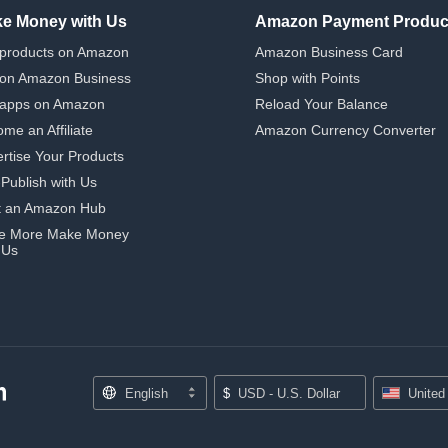
e Money with Us
Amazon Payment Produc
 products on Amazon
Amazon Business Card
 on Amazon Business
Shop with Points
 apps on Amazon
Reload Your Balance
me an Affiliate
Amazon Currency Converter
rtise Your Products
-Publish with Us
t an Amazon Hub
e More Make Money
 Us
English
$
USD - U.S. Dollar
United