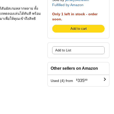
Fulfilled by Amazon
ด้สัมผัสเกมหลากหลาย ทั้ง
รถทดลองเล่นได้ทันที พร้อม
Only 1 left in stock - order
พื่อให้คุณเข้าถึงสิทธิ
soon.
Add to cart
Add to List
Other sellers on Amazon
$
335
99
Used (4) from