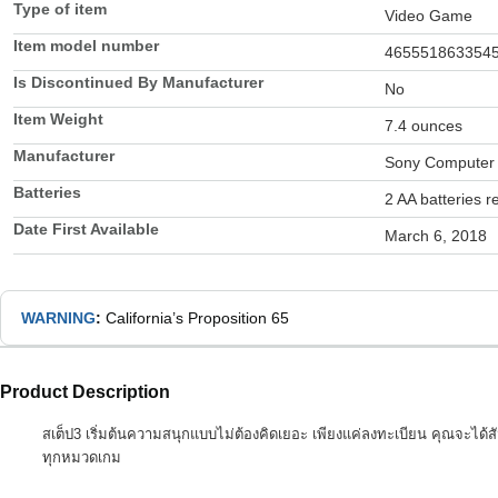
Type of item
Video Game
Item model number
465551863354
Is Discontinued By Manufacturer
No
Item Weight
7.4 ounces
Manufacturer
Sony Computer 
Batteries
2 AA batteries r
Date First Available
March 6, 2018
WARNING
:
California’s Proposition 65
Product Description
สเต็ป3 เริ่มต้นความสนุกแบบไม่ต้องคิดเยอะ เพียงแค่ลงทะเบียน คุณจะได้ส
ทุกหมวดเกม