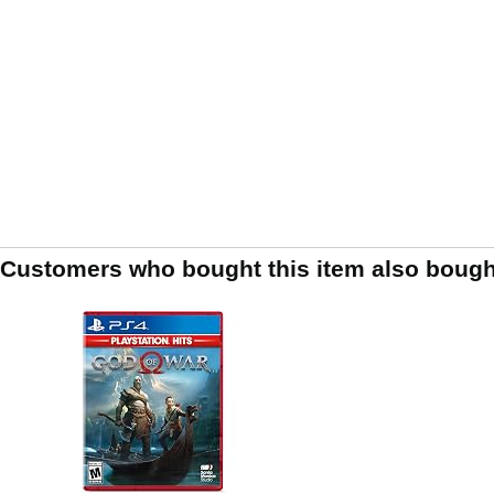
Customers who bought this item also bough