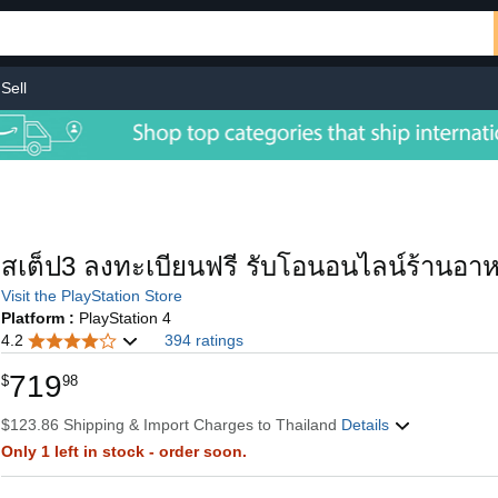
Sell
สเต็ป3 ลงทะเบียนฟรี รับโอนอนไลน์ร้านอา
Visit the PlayStation Store
Platform :
PlayStation 4
4.2
394 ratings
719
$
98
$123.86 Shipping & Import Charges to Thailand
Details
Only 1 left in stock - order soon.