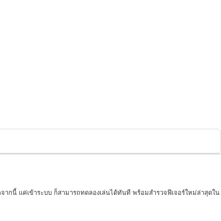
กจากนี้ แค่เข้าระบบ ก็สามารถทดลองเล่นได้ทันที พร้อมสำรวจฟีเจอร์ใหม่ล่าสุดใน