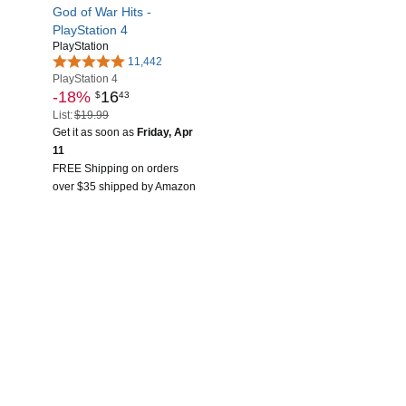
God of War Hits -
PlayStation 4
PlayStation
11,442
PlayStation 4
-18%
16
$
43
List:
$19.99
Get it as soon as
Friday, Apr
11
FREE Shipping on orders
over $35 shipped by Amazon