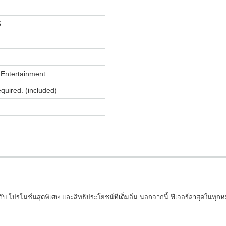
5
Entertainment
equired. (included)
สกับ โปรโมชั่นสุดพิเศษ และสิทธิประโยชน์ที่เต็มอิ่ม นอกจากนี้ ฟีเจอร์ล่าสุด