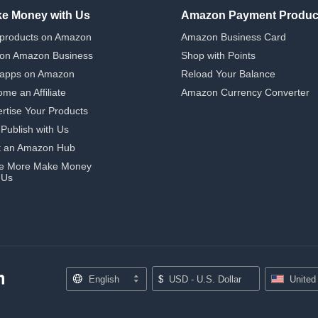
e Money with Us
Amazon Payment Produc
 products on Amazon
Amazon Business Card
 on Amazon Business
Shop with Points
 apps on Amazon
Reload Your Balance
me an Affiliate
Amazon Currency Converter
rtise Your Products
-Publish with Us
t an Amazon Hub
e More Make Money
 Us
English
$
USD - U.S. Dollar
United