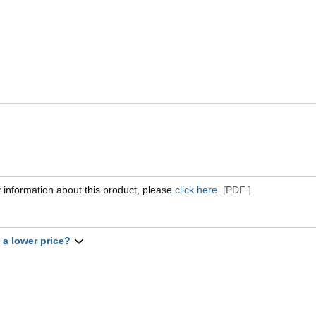
 information about this product, please
click here.
[PDF ]
t a lower price?