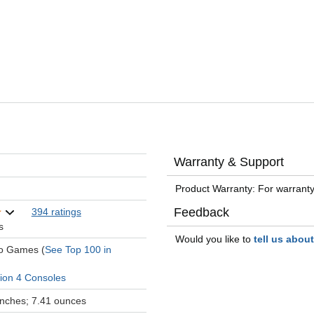
Warranty & Support
Product Warranty: For warranty
Feedback
394 ratings
s
Would you like to
tell us abou
eo Games (
See Top 100 in
tion 4 Consoles
 inches; 7.41 ounces