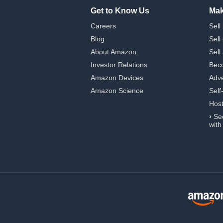
Get to Know Us
Mak
Careers
Sell
Blog
Sell
About Amazon
Sell
Investor Relations
Beco
Amazon Devices
Adve
Amazon Science
Self
Hos
›
Se
with