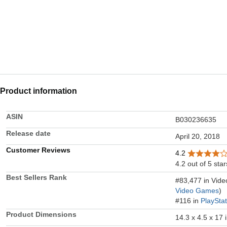
Product information
ASIN
B030236635
Release date
April 20, 2018
Customer Reviews
4.2
4.2 out of 5 star
Best Sellers Rank
#83,477 in Vid
Video Games
)
#116 in
PlaySta
Product Dimensions
14.3 x 4.5 x 17