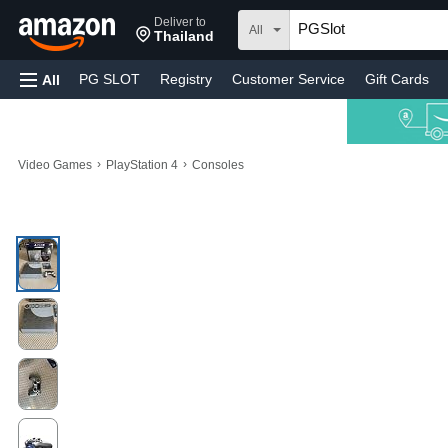
Deliver to
All
Thailand
PG SLOT
Registry
Customer Service
Gift Cards
All
›
›
Video Games
PlayStation 4
Consoles