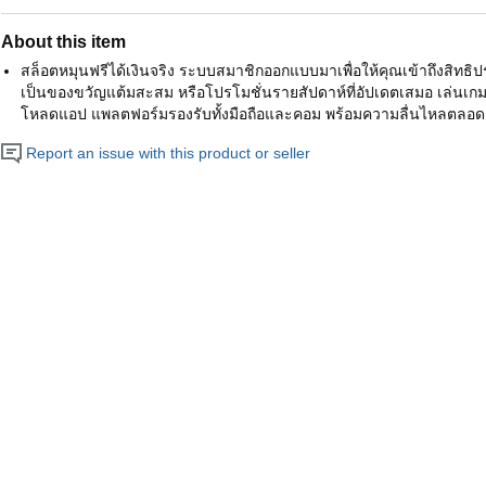
About this item
สล็อตหมุนฟรีได้เงินจริง ระบบสมาชิกออกแบบมาเพื่อให้คุณเข้าถึงสิทธิประ
เป็นของขวัญแต้มสะสม หรือโปรโมชั่นรายสัปดาห์ที่อัปเดตเสมอ เล่นเกมที
โหลดแอป แพลตฟอร์มรองรับทั้งมือถือและคอม พร้อมความลื่นไหลตลอ
Report an issue with this product or seller