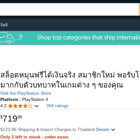
Sell
สล็อตหมุนฟรีได้เงินจริง สมาชิกใหม่ พอรับโ
มากกับตัวบทบาทในเกมต่าง ๆ ของคุณ
Visit the PlayStation Store
Platform :
PlayStation 4
4.2
394 ratings
719
$
98
$123.86 Shipping & Import Charges to Thailand
Details
Only 1 left in stock - order soon.