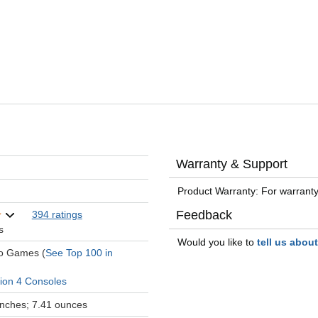
Warranty & Support
Product Warranty: For warranty
Feedback
394 ratings
s
Would you like to
tell us abou
eo Games (
See Top 100 in
tion 4 Consoles
 inches; 7.41 ounces