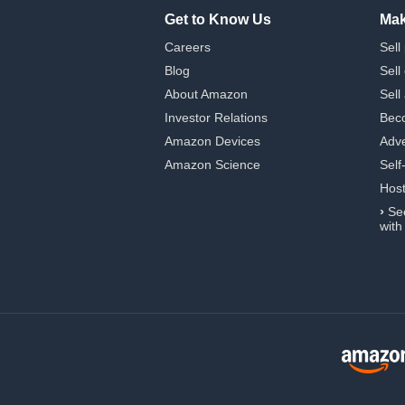
Get to Know Us
Mak
Careers
Sell
Blog
Sell
About Amazon
Sell
Investor Relations
Beco
Amazon Devices
Adve
Amazon Science
Self
Hos
›
Se
with