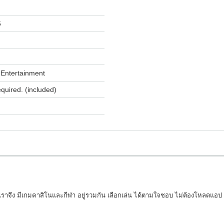
5
Entertainment
equired. (included)
์ เราจึง มีเกมคาสิโนและกีฬา อยู่รวมกัน เลือกเล่น ได้ตามใจชอบ ไม่ต้องโหลดแอ