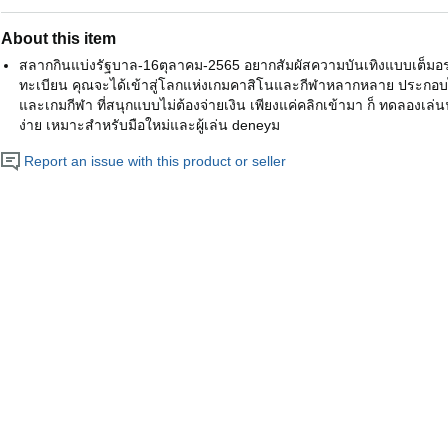
About this item
สลากกินแบ่งรัฐบาล-16ตุลาคม-2565 อยากสัมผัสความบันเทิงแบบเต็มอรรถ
ทะเบียน คุณจะได้เข้าสู่โลกแห่งเกมคาสิโนและกีฬาหลากหลาย ประกอบไป
และเกมกีฬา ที่สนุกแบบไม่ต้องจ่ายเงิน เพียงแค่คลิกเข้ามา ก็ ทดลองเล่นฟร
ง่าย เหมาะสำหรับมือใหม่และผู้เล่น deneyม
Report an issue with this product or seller