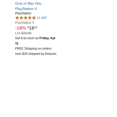
God of War Hits -
PlayStation 4
PlayStation
11,442
PlayStation 4
-18%
16
$
43
List:
$19.99
Get it as soon as
Friday, Apr
11
FREE Shipping on orders
over $35 shipped by Amazon