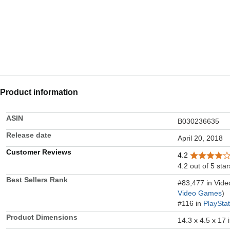
Product information
ASIN
B030236635
Release date
April 20, 2018
Customer Reviews
4.2
4.2 out of 5 star
Best Sellers Rank
#83,477 in Vid
Video Games
)
#116 in
PlaySta
Product Dimensions
14.3 x 4.5 x 17