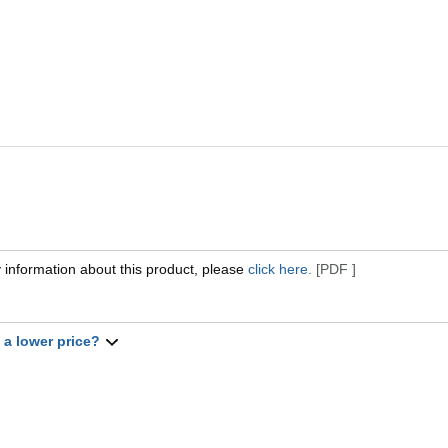
 information about this product, please
click here.
[PDF ]
t a lower price?