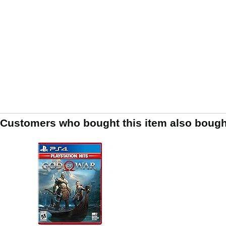
Customers who bought this item also bough