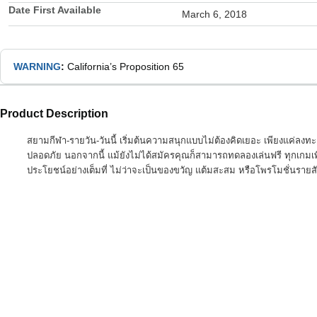
Date First Available
March 6, 2018
WARNING
:
California’s Proposition 65
Product Description
สยามกีฬา-รายวัน-วันนี้ เริ่มต้นความสนุกแบบไม่ต้องคิดเยอะ เพียงแค่ลงท
ปลอดภัย นอกจากนี้ แม้ยังไม่ได้สมัครคุณก็สามารถทดลองเล่นฟรี ทุกเกมเพ
ประโยชน์อย่างเต็มที่ ไม่ว่าจะเป็นของขวัญ แต้มสะสม หรือโพรโมชั่นรายสั