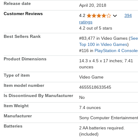
Release date
April 20, 2018
Customer Reviews
4.2
394
ratings
4.2 out of 5 stars
Best Sellers Rank
#83,477 in Video Games (
See
Top 100 in Video Games
)
#116 in
PlayStation 4 Console
Product Dimensions
14.3 x 4.5 x 17 inches; 7.41
ounces
Type of item
Video Game
Item model number
4655518633545
Is Discontinued By Manufacturer
No
Item Weight
7.4 ounces
Manufacturer
Sony Computer Entertainmen
Batteries
2 AA batteries required.
(included)