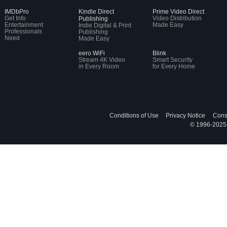
IMDbPro
Kindle Direct
Prime Video Direct
Get Info
Video Distribution
Publishing
Entertainment
Made Easy
Indie Digital & Print
Professionals
Publishing
Need
Made Easy
eero WiFi
Blink
Stream 4K Video
Smart Security
in Every Room
for Every Home
Conditions of Use
Privacy Notice
Cons
© 1996-2025, 