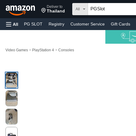
Deliver to
All
Thailand
PG SLOT
Registry
Customer Service
Gift Cards
All
›
›
Video Games
PlayStation 4
Consoles