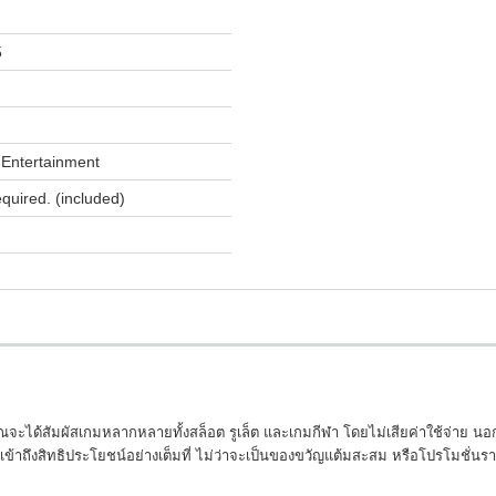
5
Entertainment
equired. (included)
ณจะได้สัมผัสเกมหลากหลายทั้งสล็อต รูเล็ต และเกมกีฬา โดยไม่เสียค่าใช้จ่าย นอ
ถึงสิทธิประโยชน์อย่างเต็มที่ ไม่ว่าจะเป็นของขวัญแต้มสะสม หรือโปรโมชั่นรายสัป