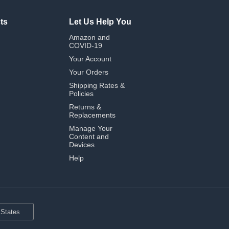
ts
Let Us Help You
Amazon and
COVID-19
Your Account
Your Orders
Shipping Rates &
Policies
Returns &
Replacements
Manage Your
Content and
Devices
Help
 States