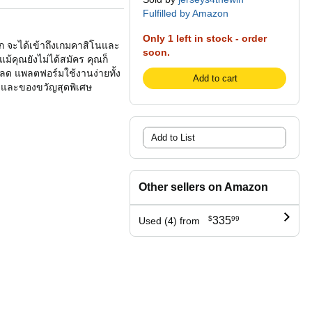
Fulfilled by Amazon
Only 1 left in stock - order
ิก จะได้เข้าถึงเกมคาสิโนและ
soon.
ม้คุณยังไม่ได้สมัคร คุณก็
ลด แพลตฟอร์มใช้งานง่ายทั้ง
Add to cart
ม และของขวัญสุดพิเศษ
Add to List
Other sellers on Amazon
$
335
99
Used (4) from