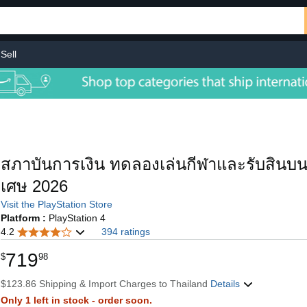
Sell
สภาบันการเงิน ทดลองเล่นกีฬาและรับสินบนฟ
เศษ 2026
Visit the PlayStation Store
Platform :
PlayStation 4
4.2
394 ratings
719
$
98
$123.86 Shipping & Import Charges to Thailand
Details
Only 1 left in stock - order soon.