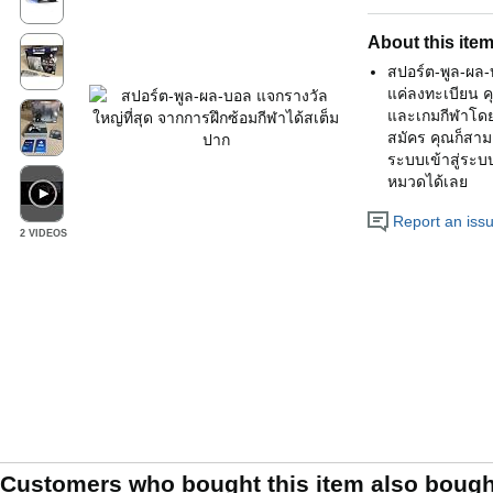
About this ite
สปอร์ต-พูล-ผล-
แค่ลงทะเบียน ค
และเกมกีฬาโดยไม
สมัคร คุณก็สาม
ระบบเข้าสู่ระบ
หมวดได้เลย
Report an issue
2 VIDEOS
Customers who bought this item also bough