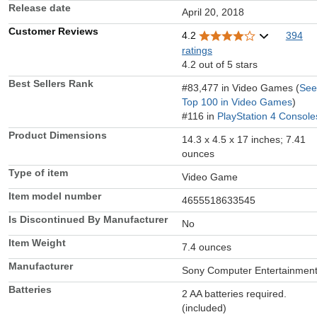
Release date
April 20, 2018
Customer Reviews
4.2
394
ratings
4.2 out of 5 stars
Best Sellers Rank
#83,477 in Video Games (
See
Top 100 in Video Games
)
#116 in
PlayStation 4 Console
Product Dimensions
14.3 x 4.5 x 17 inches; 7.41
ounces
Type of item
Video Game
Item model number
4655518633545
Is Discontinued By Manufacturer
No
Item Weight
7.4 ounces
Manufacturer
Sony Computer Entertainmen
Batteries
2 AA batteries required.
(included)