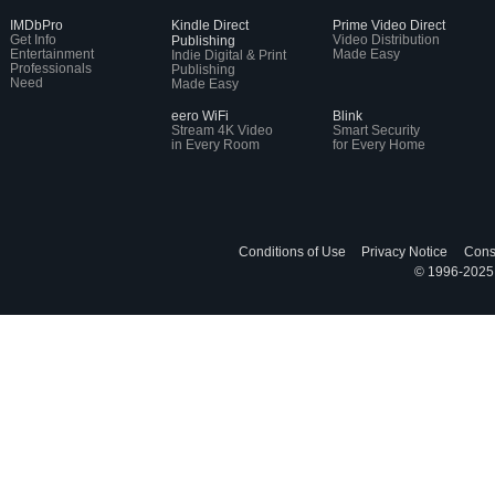
IMDbPro
Kindle Direct
Prime Video Direct
Get Info
Video Distribution
Publishing
Entertainment
Made Easy
Indie Digital & Print
Professionals
Publishing
Need
Made Easy
eero WiFi
Blink
Stream 4K Video
Smart Security
in Every Room
for Every Home
Conditions of Use
Privacy Notice
Cons
© 1996-2025, 