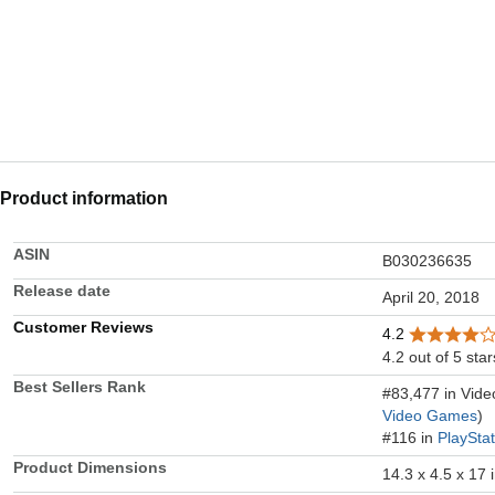
Product information
ASIN
B030236635
Release date
April 20, 2018
Customer Reviews
4.2
4.2 out of 5 star
Best Sellers Rank
#83,477 in Vid
Video Games
)
#116 in
PlaySta
Product Dimensions
14.3 x 4.5 x 17