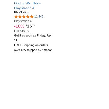
God of War Hits -
PlayStation 4
PlayStation
11,442
PlayStation 4
-18%
16
$
43
List:
$19.99
Get it as soon as
Friday, Apr
11
FREE Shipping on orders
over $35 shipped by Amazon