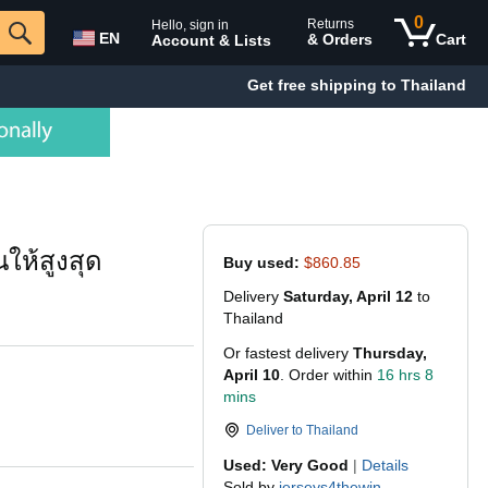
0
Returns
Hello, sign in
EN
& Orders
Cart
Account & Lists
Get free shipping to Thailand
ให้สูงสุด
Buy used:
$860.85
Delivery
Saturday, April 12
to
Thailand
Or fastest delivery
Thursday,
April 10
. Order within
16 hrs 8
mins
Deliver to
Thailand
Used: Very Good
|
Details
Sold by
jerseys4thewin