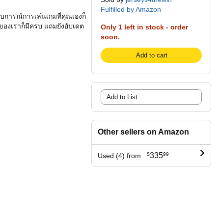
Fulfilled by Amazon
สบการณ์การเล่นเกมที่คุณเองก็
บของเราก็มีครบ แถมยังอัปเดต
Only 1 left in stock - order
soon.
Add to cart
Add to List
Other sellers on Amazon
$
335
99
Used (4) from