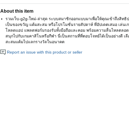
About this item
รวมเว็บ-g2g-ใหม่-ล่าสุด ระบบสมาชิกออกแบบมาเพื่อให้คุณเข้าถึงสิทธิปร
เป็นของขวัญ แต้มสะสม หรือโปรโมชั่นรายสัปดาห์ ที่อัปเดตเสมอ เล่นเกม
โหลดแอป แพลตฟอร์มรองรับทั้งมือถือและคอม พร้อมความลื่นไหลตลอ
สนุกไปกับเกมคาสิโนหรือกีฬา นี่เป็นสถานที่ที่ตอบโจทย์ได้เป็นอย่างดี เ
สะสมแต้มไปแลกรางวัลในอนาคต
Report an issue with this product or seller