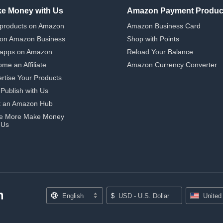
e Money with Us
Amazon Payment Produc
 products on Amazon
Amazon Business Card
 on Amazon Business
Shop with Points
 apps on Amazon
Reload Your Balance
me an Affiliate
Amazon Currency Converter
rtise Your Products
-Publish with Us
t an Amazon Hub
e More Make Money
 Us
English
$
USD - U.S. Dollar
United