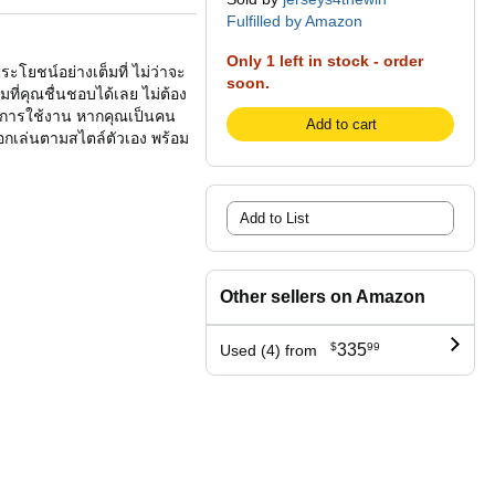
Fulfilled by Amazon
Only 1 left in stock - order
ะโยชน์อย่างเต็มที่ ไม่ว่าจะ
soon.
ที่คุณชื่นชอบได้เลย ไม่ต้อง
ดการใช้งาน หากคุณเป็นคน
Add to cart
ลือกเล่นตามสไตล์ตัวเอง พร้อม
Add to List
Other sellers on Amazon
$
335
99
Used (4) from