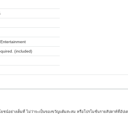
5
Entertainment
equired. (included)
โยชน์อย่างเต็มที่ ไม่ว่าจะเป็นของขวัญแต้มสะสม หรือโปรโมชั่นรายสัปดาห์ที่อั