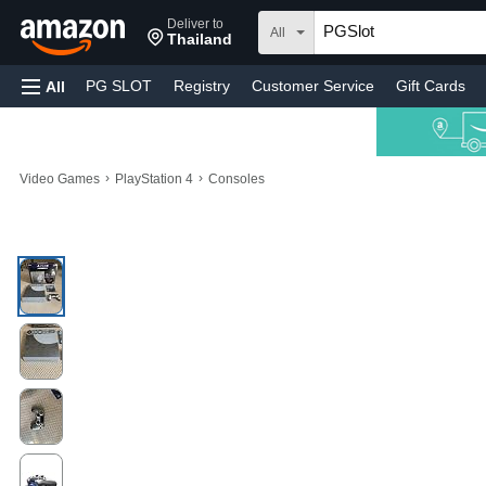
Deliver to
All
Thailand
PG SLOT
Registry
Customer Service
Gift Cards
All
›
›
Video Games
PlayStation 4
Consoles