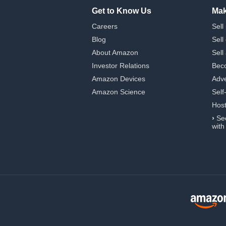
Get to Know Us
Mak
Careers
Sell
Blog
Sell
About Amazon
Sell
Investor Relations
Beco
Amazon Devices
Adve
Amazon Science
Self
Hos
›
Se
with