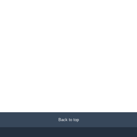
Back to top