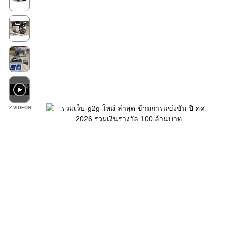
2 VIDEOS