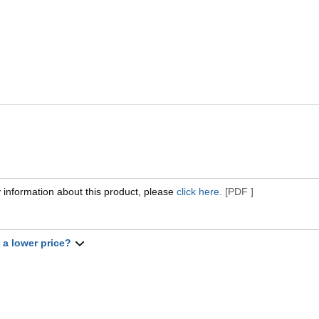
 information about this product, please
click here.
[PDF ]
t a lower price?