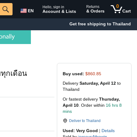
0
Returns
Hello, sign in
EN
& Orders
Cart
Account & Lists
Get free shipping to Thailand
ทุกเดือน
Buy used:
$860.85
Delivery
Saturday, April 12
to
Thailand
Or fastest delivery
Thursday,
April 10
. Order within
16 hrs 8
mins
Deliver to
Thailand
Used: Very Good
|
Details
Sold by
jerseys4thewin