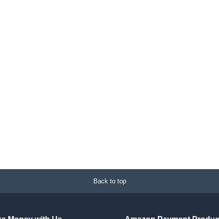
Back to top