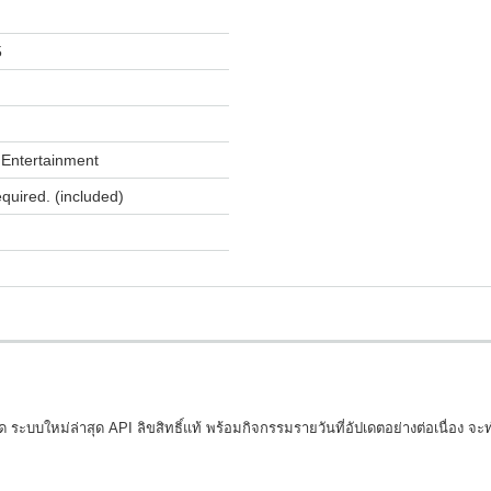
5
Entertainment
equired. (included)
ะบบใหม่ล่าสุด API ลิขสิทธิ์แท้ พร้อมกิจกรรมรายวันที่อัปเดตอย่างต่อเนื่อง จะทำใ