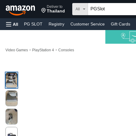
Deliver to
All
Thailand
PG SLOT
Registry
Customer Service
Gift Cards
All
›
›
Video Games
PlayStation 4
Consoles