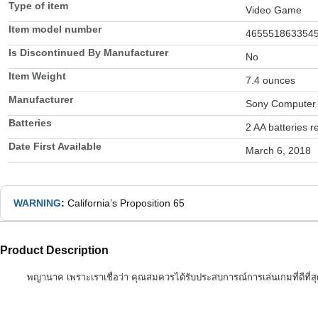
Type of item
Video Game
Item model number
465551863354
Is Discontinued By Manufacturer
No
Item Weight
7.4 ounces
Manufacturer
Sony Computer 
Batteries
2 AA batteries r
Date First Available
March 6, 2018
WARNING
:
California’s Proposition 65
Product Description
พญานาค เพราะเราเชื่อว่า คุณสมควรได้รับประสบการณ์การเล่นเกมที่ดีที่สุด ร