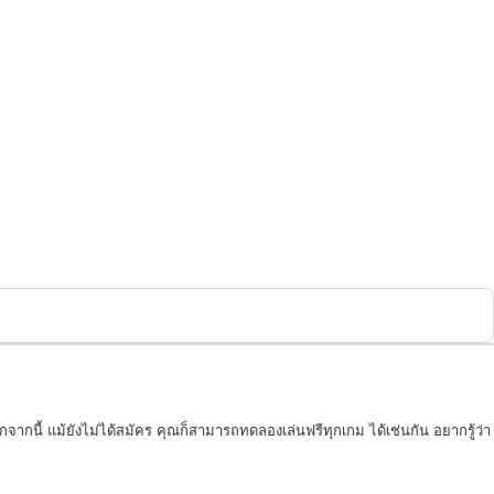
จากนี้ แม้ยังไม่ได้สมัคร คุณก็สามารถทดลองเล่นฟรีทุกเกม ได้เช่นกัน อยากรู้ว่า