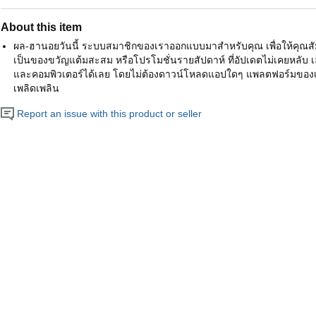
About this item
ผล-ฮานอยวันนี้ ระบบสมาชิกของเราออกแบบมาสำหรับคุณ เพื่อให้คุณสัมผ
เป็นของขวัญแต้มสะสม หรือโปรโมชั่นรายสัปดาห์ ที่อัปเดตไม่เคยหลับ เล
และคอมพิวเตอร์ได้เลย โดยไม่ต้องดาวน์โหลดแอปใดๆ แพลตฟอร์มของเร
เพลิดเพลิน
Report an issue with this product or seller