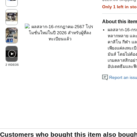
Only 1 left in st
About this ite
ผลสลาก-16-กรก
หลากหลาย และพ
คาสิโน กีฬา และ
เพียงแค่ลงทะเบ
มันส์ โดยไม่ต้
เกมคลาสสิกอย่าง
2 VIDEOS
อัปเดตธีมและฟีเ
Report an issue
Customers who bought this item also bough