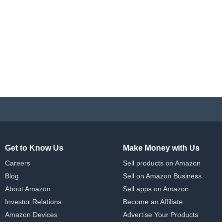
Get to Know Us
Make Money with Us
Careers
Sell products on Amazon
Blog
Sell on Amazon Business
About Amazon
Sell apps on Amazon
Investor Relations
Become an Affiliate
Amazon Devices
Advertise Your Products