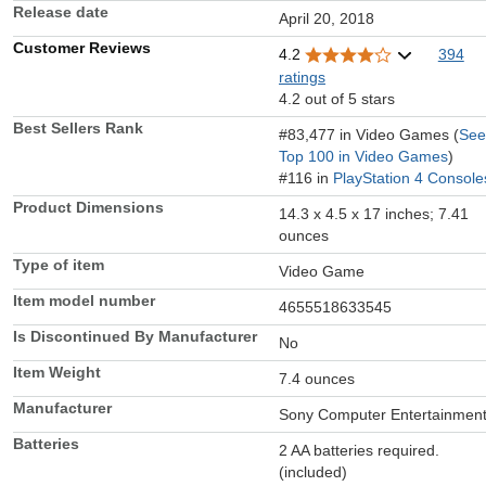
Release date
April 20, 2018
Customer Reviews
4.2
394
ratings
4.2 out of 5 stars
Best Sellers Rank
#83,477 in Video Games (
See
Top 100 in Video Games
)
#116 in
PlayStation 4 Console
Product Dimensions
14.3 x 4.5 x 17 inches; 7.41
ounces
Type of item
Video Game
Item model number
4655518633545
Is Discontinued By Manufacturer
No
Item Weight
7.4 ounces
Manufacturer
Sony Computer Entertainmen
Batteries
2 AA batteries required.
(included)