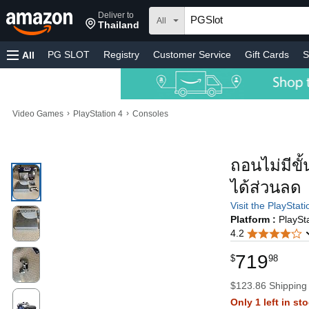
Deliver to
All
Thailand
PG SLOT
Registry
Customer Service
Gift Cards
S
All
›
›
Video Games
PlayStation 4
Consoles
ถอนไม่มีขั้
ได้ส่วนลด
Visit the PlayStat
Platform :
PlaySt
4.2
719
$
98
$123.86 Shipping
Only 1 left in st