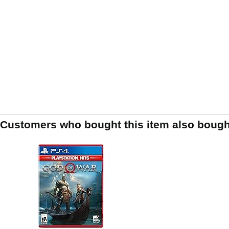
Customers who bought this item also bough