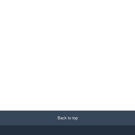
Back to top