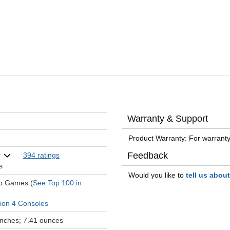
Warranty & Support
Product Warranty: For warranty
Feedback
394 ratings
s
Would you like to
tell us abou
eo Games (
See Top 100 in
tion 4 Consoles
 inches; 7.41 ounces