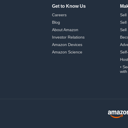
Get to Know Us
Mak
Careers
Sell
Blog
Sell
About Amazon
Sell
Investor Relations
Beco
Amazon Devices
Adve
Amazon Science
Self
Hos
›
Se
with