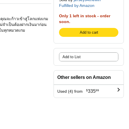
Fulfilled by Amazon
Only 1 left in stock - order
คุณจะก้าวเข้าสู่โลกแห่งเกม
soon.
ไม่จำเป็นต้องฝากเงินมาก่อน
ดในทุกหมวดเกม
Add to cart
Add to List
Other sellers on Amazon
$
335
99
Used (4) from