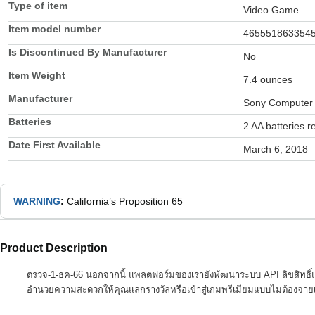
Type of item
Video Game
Item model number
465551863354
Is Discontinued By Manufacturer
No
Item Weight
7.4 ounces
Manufacturer
Sony Computer 
Batteries
2 AA batteries r
Date First Available
March 6, 2018
WARNING
:
California’s Proposition 65
Product Description
ตรวจ-1-ธค-66 นอกจากนี้ แพลตฟอร์มของเรายังพัฒนาระบบ API ลิขสิทธิ์แท
อำนวยความสะดวกให้คุณแลกรางวัลหรือเข้าสู่เกมพรีเมียมแบบไม่ต้องจ่ายเ