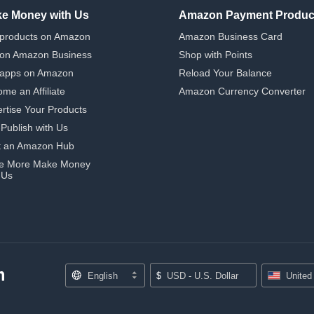
e Money with Us
Amazon Payment Produc
 products on Amazon
Amazon Business Card
 on Amazon Business
Shop with Points
 apps on Amazon
Reload Your Balance
me an Affiliate
Amazon Currency Converter
rtise Your Products
-Publish with Us
t an Amazon Hub
e More Make Money
 Us
English
$
USD - U.S. Dollar
United