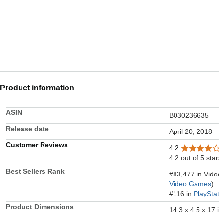
Product information
ASIN
B030236635
Release date
April 20, 2018
Customer Reviews
4.2
4.2 out of 5 star
Best Sellers Rank
#83,477 in Vid
Video Games
)
#116 in
PlaySta
Product Dimensions
14.3 x 4.5 x 17