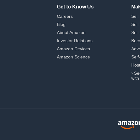
Get to Know Us
Mak
Careers
Sell
Blog
Sell
About Amazon
Sell
Investor Relations
Beco
Amazon Devices
Adve
Amazon Science
Self
Hos
›
Se
with