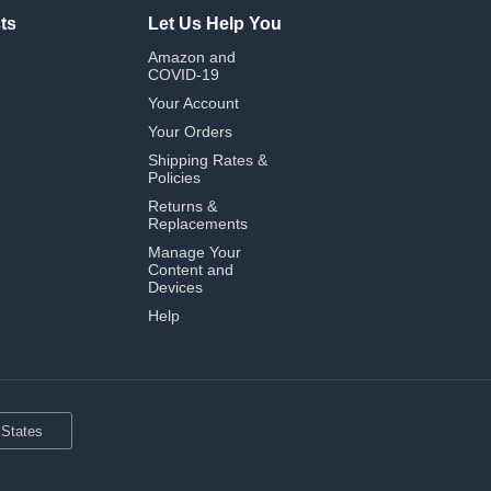
ts
Let Us Help You
Amazon and
COVID-19
Your Account
Your Orders
Shipping Rates &
Policies
Returns &
Replacements
Manage Your
Content and
Devices
Help
 States