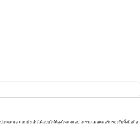
ี่อัปเดตเสมอ แถมยังเล่นได้แบบไม่ต้องโหลดแอป เพราะแพลตฟอร์มรองรับทั้งมือถือ