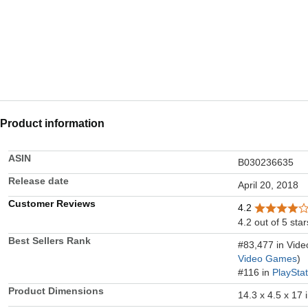
Product information
ASIN
B030236635
Release date
April 20, 2018
Customer Reviews
4.2
4.2 out of 5 star
Best Sellers Rank
#83,477 in Vid
Video Games
)
#116 in
PlaySta
Product Dimensions
14.3 x 4.5 x 17