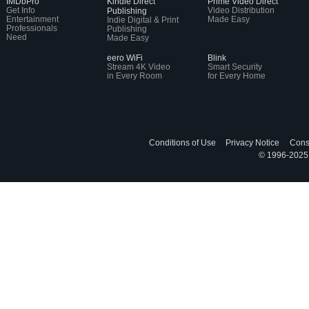
IMDbPro
Kindle Direct
Prime Video Direct
Get Info
Video Distribution
Publishing
Entertainment
Made Easy
Indie Digital & Print
Professionals
Publishing
Need
Made Easy
eero WiFi
Blink
Stream 4K Video
Smart Security
in Every Room
for Every Home
Conditions of Use
Privacy Notice
Cons
© 1996-2025, 