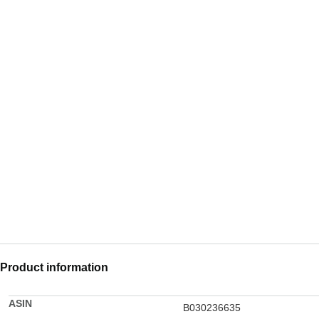
Product information
ASIN
B030236635