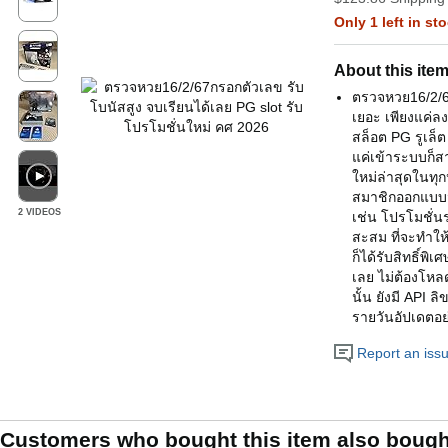
Only 1 left in st
About this ite
ตรวจหวย16/2/67
เยอะ เพียงแค่ล
สล็อต PG รูเล็ต
แค่เข้าระบบก็ส
ใหม่ล่าสุดในทุ
สมาชิกออกแบบมาเ
2 VIDEOS
เช่น โปรโมชั่น
สะสม ที่จะทำให้
ก็ได้รับสิทธิ์พ
เลย ไม่ต้องโห
นั้น ยังมี API 
รายวันอัปเดตอย่
Report an issue
Customers who bought this item also bough