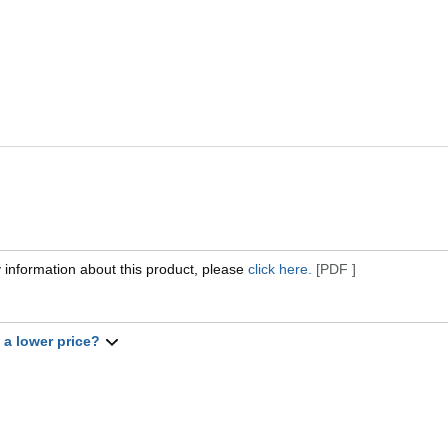
 information about this product, please
click here.
[PDF ]
t a lower price?