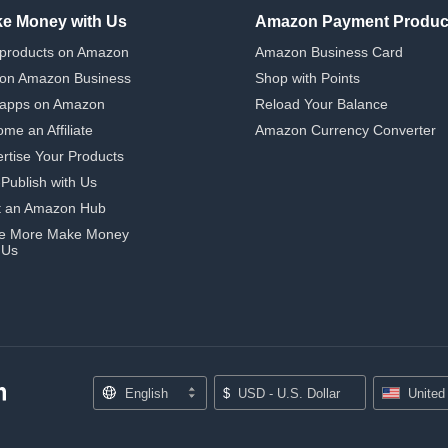
e Money with Us
Amazon Payment Produc
 products on Amazon
Amazon Business Card
 on Amazon Business
Shop with Points
 apps on Amazon
Reload Your Balance
me an Affiliate
Amazon Currency Converter
rtise Your Products
-Publish with Us
t an Amazon Hub
e More Make Money
 Us
English
$
USD - U.S. Dollar
United