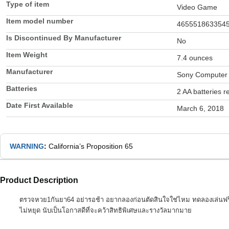
Type of item
Video Game
Item model number
465551863354
Is Discontinued By Manufacturer
No
Item Weight
7.4 ounces
Manufacturer
Sony Computer 
Batteries
2 AA batteries r
Date First Available
March 6, 2018
WARNING
:
California’s Proposition 65
Product Description
ตรวจหวย1กันยา64 อย่ารอช้า อยากลองก่อนตัดสินใจใช่ไหม ทดลองเล่นฟรีทุ
ไม่หยุด นับเป็นโอกาสดีที่จะคว้าสิทธิพิเศษและรางวัลมากมาย