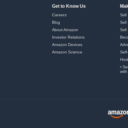
Get to Know Us
Mak
Careers
Sell
Blog
Sell
About Amazon
Sell
Investor Relations
Beco
Amazon Devices
Adve
Amazon Science
Self
Hos
›
Se
with