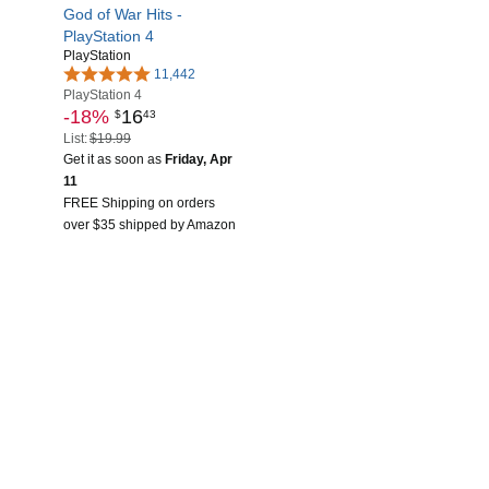
God of War Hits -
PlayStation 4
PlayStation
11,442
PlayStation 4
-18%
16
$
43
List:
$19.99
Get it as soon as
Friday, Apr
11
FREE Shipping on orders
over $35 shipped by Amazon