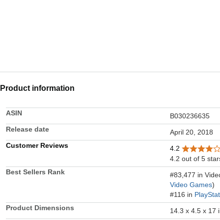
Product information
ASIN
B030236635
Release date
April 20, 2018
Customer Reviews
4.2
4.2 out of 5 star
Best Sellers Rank
#83,477 in Vid
Video Games
)
#116 in
PlaySta
Product Dimensions
14.3 x 4.5 x 17