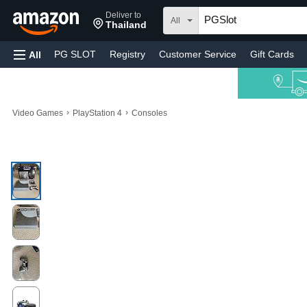
Deliver to
All
Thailand
PG SLOT
Registry
Customer Service
Gift Cards
All
›
›
Video Games
PlayStation 4
Consoles