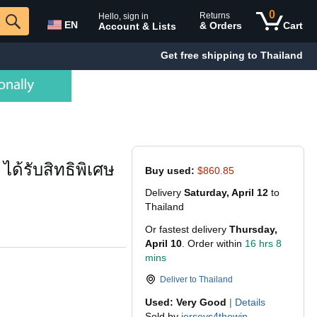
0
Returns
Hello, sign in
EN
& Orders
Cart
Account & Lists
Get free shipping to Thailand
ได้รับสิทธิพิเศษ
Buy used:
$860.85
Delivery
Saturday, April 12
to
Thailand
Or fastest delivery
Thursday,
April 10
. Order within
16 hrs 8
mins
Deliver to
Thailand
Used: Very Good
|
Details
Sold by
jerseys4thewin