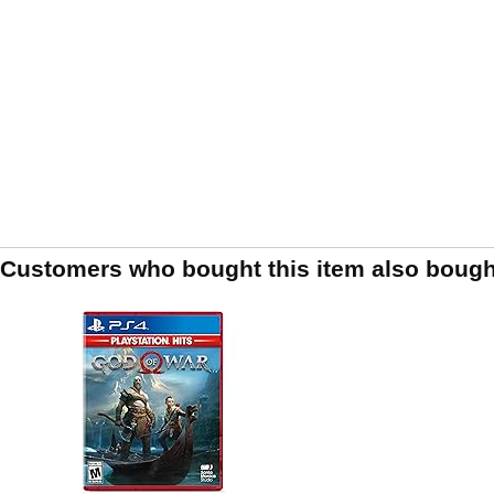
Customers who bought this item also bough