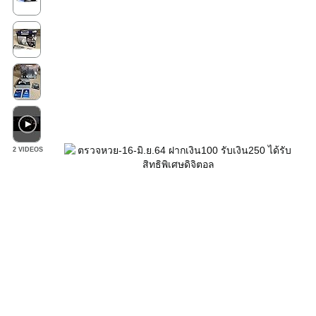
2 VIDEOS