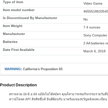
Type of item
Video Game
Item model number
465551863354
Is Discontinued By Manufacturer
No
Item Weight
7.4 ounces
Manufacturer
Sony Computer 
Batteries
2 AA batteries r
Date First Available
March 6, 2018
WARNING
:
California’s Proposition 65
Product Description
ตรวจหวย-16-มิ.ย.64 แม้ยังไม่ได้สมัคร คุณก็สามารถชมกิจกรรมรายวันที่อั
ดาวน์โหลด API ลิขสิทธิ์แท้ ยินดีต้อนรับ มาพร้อมของขวัญหลังลงทะเบียน 