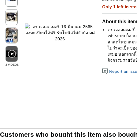
Only 1 left in st
About this ite
ตรวจลอตเตอรี่-
เข้าระบบ ก็สาม
ล่าสุดในทุกหมวด
ไม่ว่าจะเป็นขอ
เสมอ นอกจากนี้
กิจกรรมรายวันที
2 VIDEOS
Report an issue
Customers who bought this item also bough