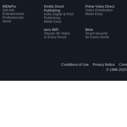
IMDbPro
Kindle Direct
Prime Video Direct
Get Info
Video Distribution
Publishing
Entertainment
Made Easy
Indie Digital & Print
Professionals
Publishing
Need
Made Easy
eero WiFi
Blink
Stream 4K Video
Smart Security
in Every Room
for Every Home
Conditions of Use
Privacy Notice
Cons
© 1996-2025, 