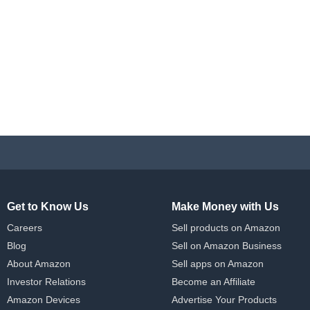
Get to Know Us
Make Money with Us
Careers
Sell products on Amazon
Blog
Sell on Amazon Business
About Amazon
Sell apps on Amazon
Investor Relations
Become an Affiliate
Amazon Devices
Advertise Your Products