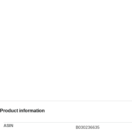
Product information
ASIN
B030236635