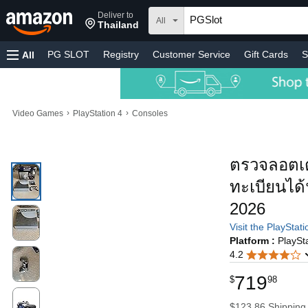
Deliver to
All
Thailand
PG SLOT
Registry
Customer Service
Gift Cards
S
All
›
›
Video Games
PlayStation 4
Consoles
ตรวจลอตเต
ทะเบียนได้
2026
Visit the PlayStat
Platform :
PlaySt
4.2
719
$
98
$123.86 Shipping