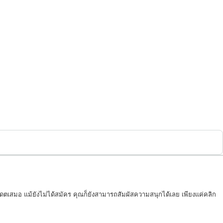
ปเดตเสมอ แม้ยังไม่ได้สมัคร คุณก็ยังสามารถสัมผัสความสนุกได้เลย เพียงแค่คลิก