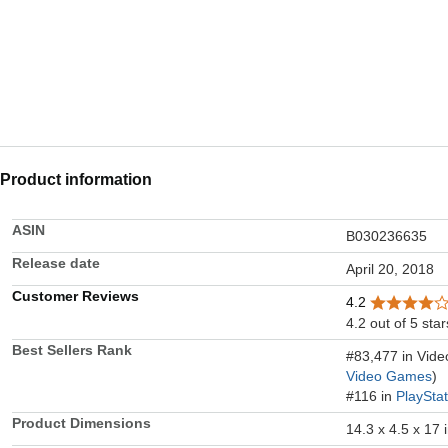
Product information
ASIN
B030236635
Release date
April 20, 2018
Customer Reviews
4.2
4.2 out of 5 star
Best Sellers Rank
#83,477 in Vid
Video Games
)
#116 in
PlaySta
Product Dimensions
14.3 x 4.5 x 17