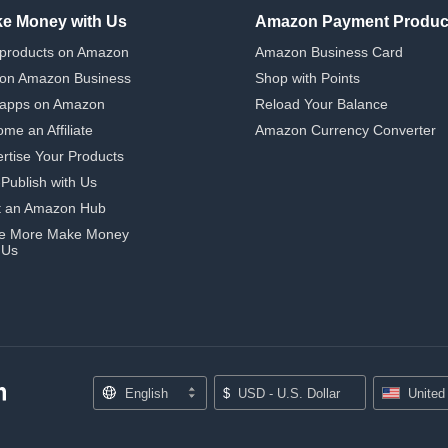
e Money with Us
Amazon Payment Produc
 products on Amazon
Amazon Business Card
 on Amazon Business
Shop with Points
 apps on Amazon
Reload Your Balance
me an Affiliate
Amazon Currency Converter
rtise Your Products
-Publish with Us
t an Amazon Hub
e More Make Money
 Us
English
$
USD - U.S. Dollar
United