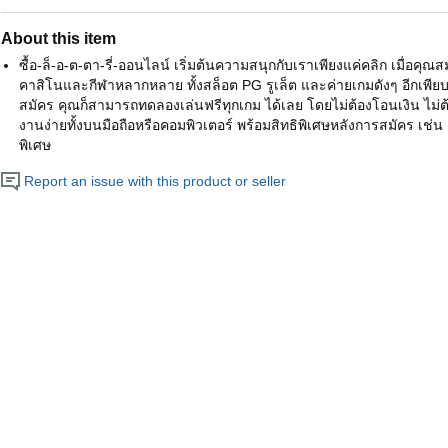
About this item
ซื้อ-ล็-อ-ต-ตา-รี่-ออนไลน์ เริ่มต้นความสนุกกับเราเพียงแค่คลิก เมื่อคุณ
คาสิโนและกีฬาหลากหลาย ทั้งสล็อต PG รูเล็ต และค่ายเกมดังๆ อีกเพียบ 
สมัคร คุณก็สามารถทดลองเล่นฟรีทุกเกม ได้เลย โดยไม่ต้องโอนเงิน ไม
งานง่ายทั้งบนมือถือหรือคอมพิวเตอร์ พร้อมสิทธิพิเศษหลังการสมัคร เช
พิเศษ
Report an issue with this product or seller