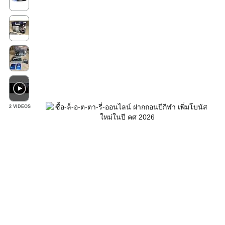
2 VIDEOS