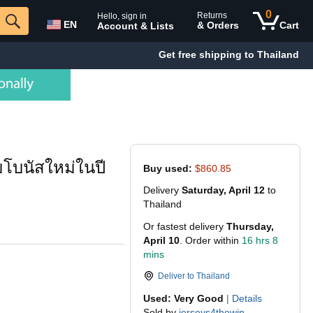
0
Returns
Hello, sign in
EN
& Orders
Cart
Account & Lists
Get free shipping to Thailand
่มโบนัสใหม่ในปี
Buy used:
$860.85
Delivery
Saturday, April 12
to
Thailand
Or fastest delivery
Thursday,
April 10
. Order within
16 hrs 8
mins
Deliver to
Thailand
Used: Very Good
|
Details
Sold by
jerseys4thewin