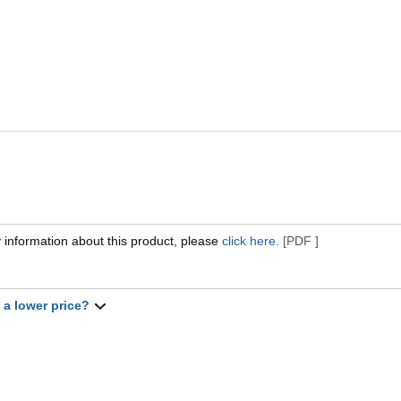
 information about this product, please
click here.
[PDF ]
t a lower price?