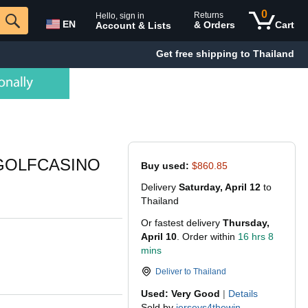
0
Returns
Hello, sign in
EN
& Orders
Cart
Account & Lists
Get free shipping to Thailand
รับ GOLFCASINO
Buy used:
$860.85
Delivery
Saturday, April 12
to
Thailand
Or fastest delivery
Thursday,
April 10
. Order within
16 hrs 8
mins
Deliver to
Thailand
Used: Very Good
|
Details
Sold by
jerseys4thewin