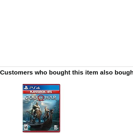
Customers who bought this item also bough