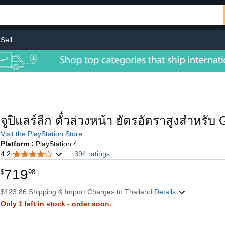
Sell
จูปิแลร์ลีก ตั๋วล่วงหน้า ยัตรอัตราสูงสำห
Visit the PlayStation Store
Platform :
PlayStation 4
4.2
394 ratings
719
$
98
$123.86 Shipping & Import Charges to Thailand
Details
Only 1 left in stock - order soon.