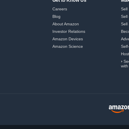
Get to Know Us
Mak
Careers
Sell
Blog
Sell
About Amazon
Sell
Investor Relations
Beco
Amazon Devices
Adve
Amazon Science
Self
Hos
›
Se
with