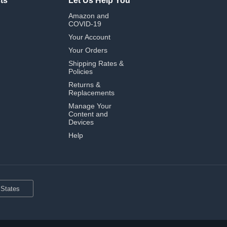
ts
Let Us Help You
Amazon and
COVID-19
Your Account
Your Orders
Shipping Rates &
Policies
Returns &
Replacements
Manage Your
Content and
Devices
Help
 States