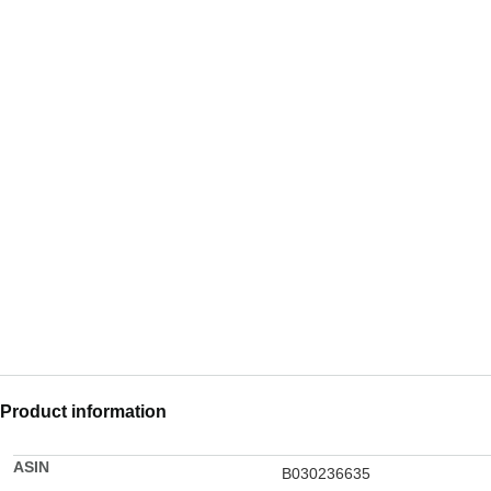
Product information
ASIN
B030236635