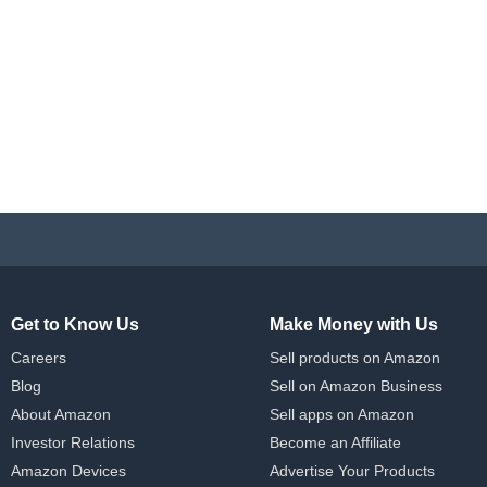
Get to Know Us
Make Money with Us
Careers
Sell products on Amazon
Blog
Sell on Amazon Business
About Amazon
Sell apps on Amazon
Investor Relations
Become an Affiliate
Amazon Devices
Advertise Your Products