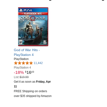
God of War Hits -
PlayStation 4
PlayStation
11,442
PlayStation 4
-18%
16
$
43
List:
$19.99
Get it as soon as
Friday, Apr
11
FREE Shipping on orders
over $35 shipped by Amazon