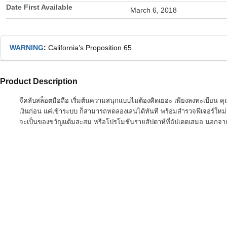
Date First Available
March 6, 2018
WARNING
:
California’s Proposition 65
Product Description
จีคลับสล็อตมือถือ เริ่มต้นความสนุกแบบไม่ต้องคิดเยอะ เพียงลงทะเบียน ค
เงินก่อน แค่เข้าระบบ ก็สามารถทดลองเล่นได้ทันที พร้อมสำรวจฟีเจอร์ใหม่
จะเป็นของขวัญแต้มสะสม หรือโปรโมชั่นรายสัปดาห์ที่อัปเดตเสมอ นอกจากนี้