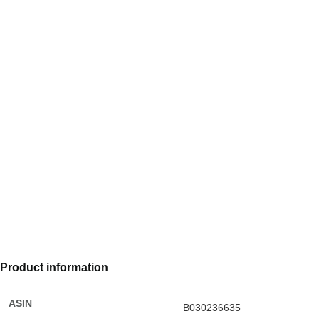
Product information
ASIN
B030236635