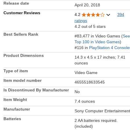
Release date
April 20, 2018
Customer Reviews
4.2
394
ratings
4.2 out of 5 stars
Best Sellers Rank
#83,477 in Video Games (
See
Top 100 in Video Games
)
#116 in
PlayStation 4 Console
Product Dimensions
14.3 x 4.5 x 17 inches; 7.41
ounces
Type of item
Video Game
Item model number
4655518633545
Is Discontinued By Manufacturer
No
Item Weight
7.4 ounces
Manufacturer
Sony Computer Entertainmen
Batteries
2 AA batteries required.
(included)