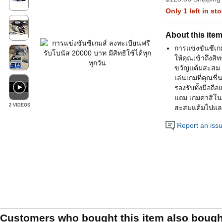
Only 1 left in st
About this ite
การแข่งขันซีเ
ให้คุณเข้าถึงสิ
ขวัญแต้มสะสม ห
เล่นเกมที่คุณช
รองรับทั้งมือ
แถม เกมคาสิโนแ
2 VIDEOS
สะสมแต้มไปแล
Report an issue
Customers who bought this item also bough