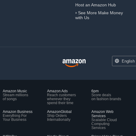
Host an Amazon Hub
›
See More Make Money
with Us
English
Amazon Music
Amazon Ads
6pm
Stream millions
Reach customers
Score deals
of songs
wherever they
on fashion brands
spend their time
Amazon Business
AmazonGlobal
Amazon Web
Everything For
Ship Orders
Services
Your Business
Internationally
Scalable Cloud
Computing
Services